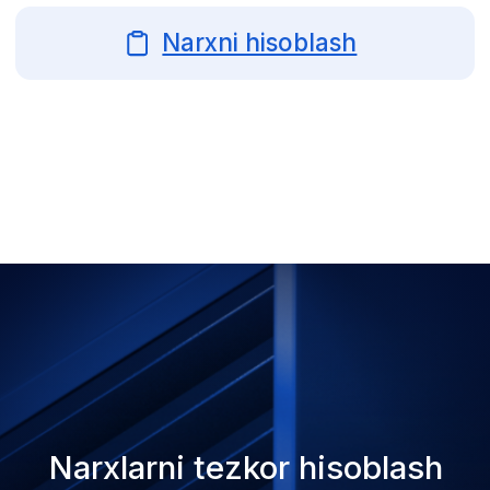
Xizmatlar
3D-print
3D-modellashtirish
Maketlashtirish
Prototiplashtirish
Revers-injiniring
3D-skanerlash
Plastmassalarni quyish
Geometriya nazorati
Kompaniya haqida axborot
Joylashuv
Qiymatni hisoblash
To‘lov usullari
Bizning ishlarimiz