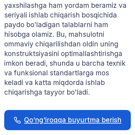
Narxlarni tezkor hisoblash
uchun Telegramda bizga
yozing!
Telegramda 10 daqiqa ichida javob
beramiz
Telegram