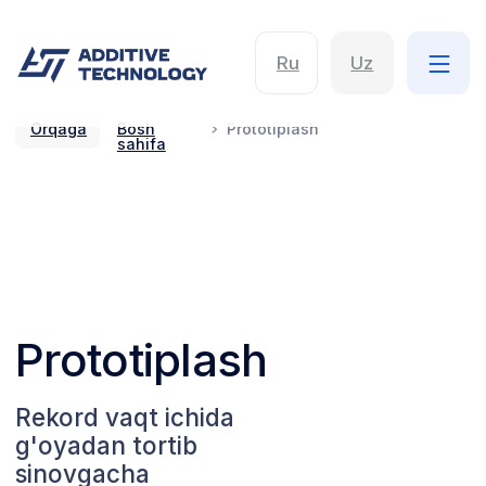
Ru
Uz
Orqaga
Bosh
Prototiplash
sahifa
Prototiplash
Rekord vaqt ichida
g'oyadan tortib
sinovgacha