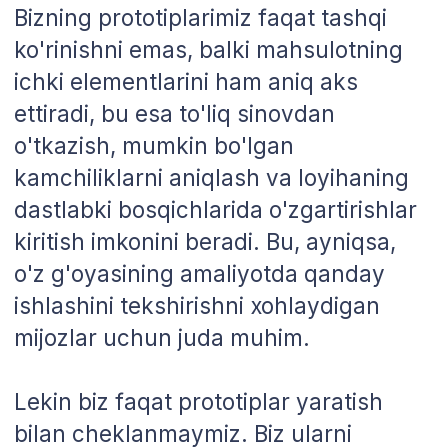
hisobga olamiz. Bu, mahsulotni
ommaviy chiqarilishdan oldin uning
konstruktsiyasini optimallashtirishga
imkon beradi, shunda u barcha texnik
va funksional standartlarga mos
keladi va katta miqdorda ishlab
chiqarishga tayyor bo'ladi.
Qo‘ng‘iroqqa buyurtma berish
Narxni hisoblash