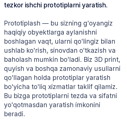
yo'qotmasdan yaratish imkonini
beradi.
Bizning prototiplarimiz faqat tashqi
ko'rinishni emas, balki mahsulotning
ichki elementlarini ham aniq aks
ettiradi, bu esa to'liq sinovdan
o'tkazish, mumkin bo'lgan
kamchiliklarni aniqlash va loyihaning
dastlabki bosqichlarida o'zgartirishlar
kiritish imkonini beradi. Bu, ayniqsa,
o'z g'oyasining amaliyotda qanday
ishlashini tekshirishni xohlaydigan
mijozlar uchun juda muhim.
Lekin biz faqat prototiplar yaratish
bilan cheklanmaymiz. Biz ularni
yaxshilashga ham yordam beramiz va
seriyali ishlab chiqarish bosqichida
paydo bo'ladigan talablarni ham