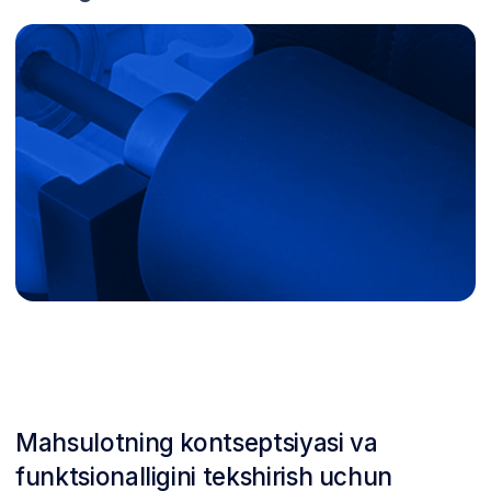
Mahsulotning kontseptsiyasi va
funktsionalligini tekshirish uchun
tezkor ishchi prototiplarni yaratish.
Prototiplash — bu sizning g'oyangiz
haqiqiy obyektlarga aylanishni
boshlagan vaqt, ularni qo'lingiz bilan
ushlab ko'rish, sinovdan o'tkazish va
baholash mumkin bo'ladi. Biz 3D print,
quyish va boshqa zamonaviy usullarni
qo'llagan holda prototiplar yaratish
bo'yicha to'liq xizmatlar taklif qilamiz.
Bu bizga prototiplarni tezda va sifatni